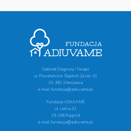
Gabinet Diagnozy i Terapii
ul. Powstańców Śląskich 2e lok. 01
01-381 Warszawa
e-mail: fundacja@adiuvame.pl
Fundacja ADIUVAME
ul. Leśna 21
19-206 Rajgród
e-mail: fundacja@adiuvame.pl