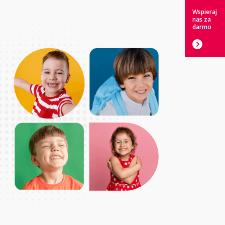
Wspieraj
nas za
darmo