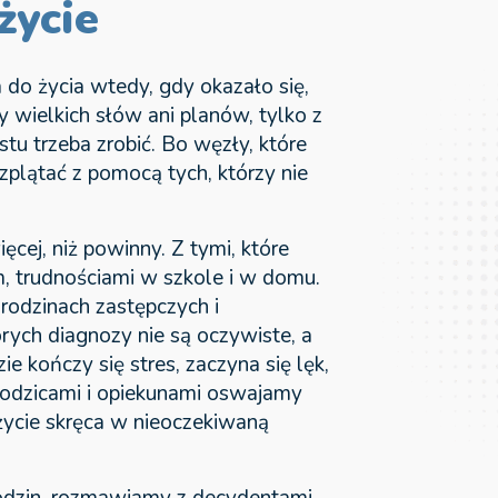
życie
do życia wtedy, gdy okazało się,
y wielkich słów ani planów, tylko z
stu trzeba zrobić. Bo węzły, które
zplątać z pomocą tych, którzy nie
ęcej, niż powinny. Z tymi, które
, trudnościami w szkole i w domu.
 rodzinach zastępczych i
órych diagnozy nie są oczywiste, a
ie kończy się stres, zaczyna się lęk,
 rodzicami i opiekunami oswajamy
życie skręca w nieoczekiwaną
rodzin, rozmawiamy z decydentami,