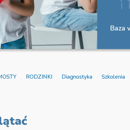
Baza 
MOSTY
RODZINKI
Diagnostyka
Szkolenia
lątać