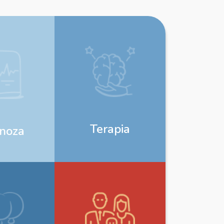
Terapia
noza