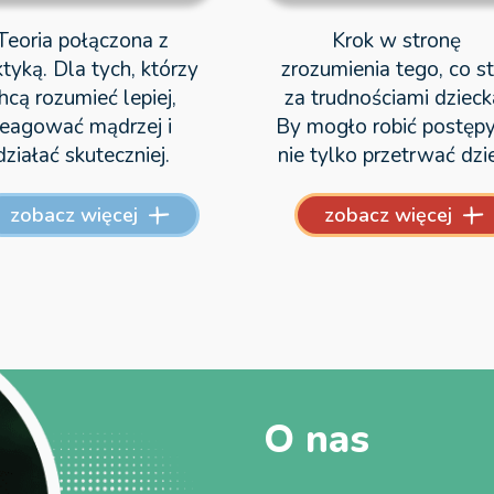
Teoria połączona z
Krok w stronę
ktyką. Dla tych, którzy
zrozumienia tego, co st
hcą rozumieć lepiej,
za trudnościami dzieck
reagować mądrzej i
By mogło robić postępy
działać skuteczniej.
nie tylko przetrwać dzi
zobacz więcej
zobacz więcej
O nas