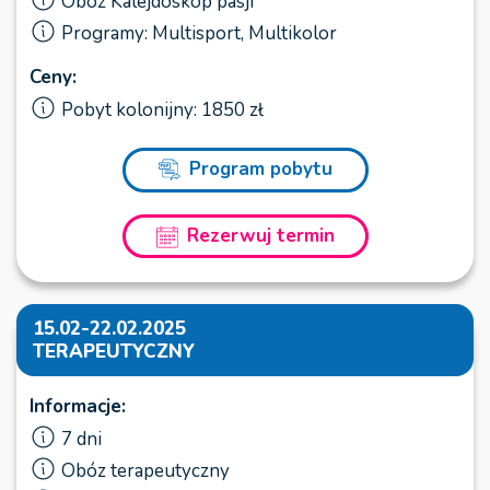
Obóz Kalejdoskop pasji
Programy: Multisport, Multikolor
Ceny:
Pobyt kolonijny: 1850 zł
Program pobytu
Rezerwuj termin
15.02-22.02.2025
TERAPEUTYCZNY
Informacje:
7 dni
Obóz terapeutyczny