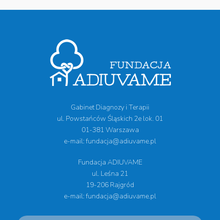
Gabinet Diagnozy i Terapii
ul. Powstańców Śląskich 2e lok. 01
01-381 Warszawa
e-mail: fundacja@adiuvame.pl
Fundacja ADIUVAME
ul. Leśna 21
19-206 Rajgród
e-mail: fundacja@adiuvame.pl