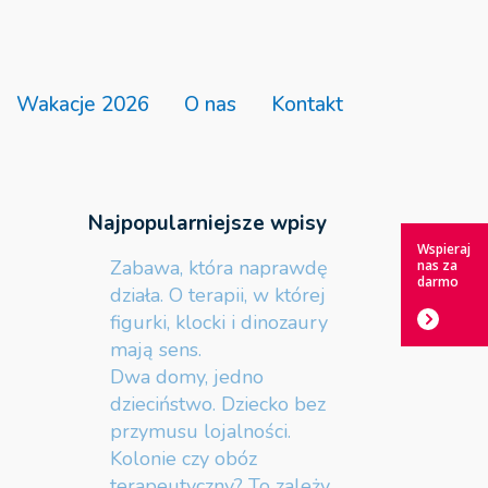
Wakacje 2026
O nas
Kontakt
Najpopularniejsze wpisy
Wspieraj
Zabawa, która naprawdę
nas za
darmo
działa. O terapii, w której
figurki, klocki i dinozaury
mają sens.
Dwa domy, jedno
dzieciństwo. Dziecko bez
przymusu lojalności.
Kolonie czy obóz
terapeutyczny? To zależy.