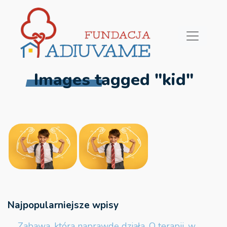
Images tagged "kid"
Najpopularniejsze wpisy
Zabawa, która naprawdę działa. O terapii, w