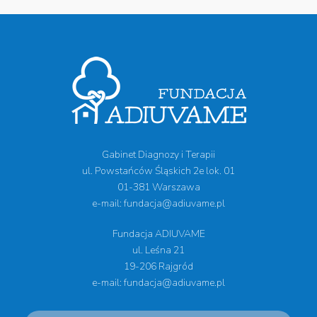
Gabinet Diagnozy i Terapii
ul. Powstańców Śląskich 2e lok. 01
01-381 Warszawa
e-mail: fundacja@adiuvame.pl
Fundacja ADIUVAME
ul. Leśna 21
19-206 Rajgród
e-mail: fundacja@adiuvame.pl