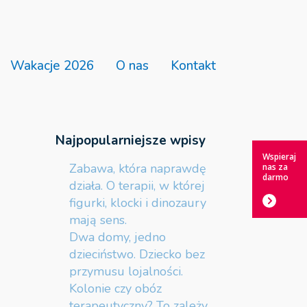
Wakacje 2026
O nas
Kontakt
Najpopularniejsze wpisy
Wspieraj
Zabawa, która naprawdę
nas za
darmo
działa. O terapii, w której
figurki, klocki i dinozaury
mają sens.
Dwa domy, jedno
dzieciństwo. Dziecko bez
przymusu lojalności.
Kolonie czy obóz
terapeutyczny? To zależy.