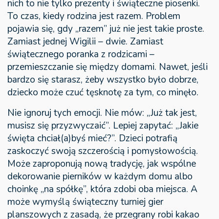
nich to nie tylko prezenty i świąteczne piosenki.
To czas, kiedy rodzina jest razem. Problem
pojawia się, gdy „razem” już nie jest takie proste.
Zamiast jednej Wigilii – dwie. Zamiast
świątecznego poranka z rodzicami –
przemieszczanie się między domami. Nawet, jeśli
bardzo się starasz, żeby wszystko było dobrze,
dziecko może czuć tęsknotę za tym, co minęło.
Nie ignoruj tych emocji. Nie mów: „Już tak jest,
musisz się przyzwyczaić”. Lepiej zapytać: „Jakie
święta chciał(a)byś mieć?”. Dzieci potrafią
zaskoczyć swoją szczerością i pomysłowością.
Może zaproponują nową tradycję, jak wspólne
dekorowanie pierników w każdym domu albo
choinkę „na spółkę”, która zdobi oba miejsca. A
może wymyślą świąteczny turniej gier
planszowych z zasadą, że przegrany robi kakao