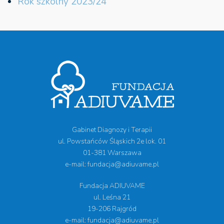
Rok szkolny 2023/24
Gabinet Diagnozy i Terapii
ul. Powstańców Śląskich 2e lok. 01
01-381 Warszawa
e-mail: fundacja@adiuvame.pl
Fundacja ADIUVAME
ul. Leśna 21
19-206 Rajgród
e-mail: fundacja@adiuvame.pl