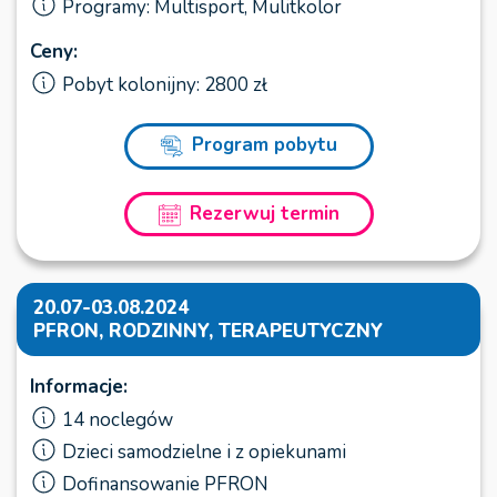
Programy: Multisport, Mulitkolor
Ceny:
Pobyt kolonijny: 2800 zł
Program pobytu
Rezerwuj termin
20.07-03.08.2024
PFRON, RODZINNY, TERAPEUTYCZNY
Informacje:
14 noclegów
Dzieci samodzielne i z opiekunami
Dofinansowanie PFRON