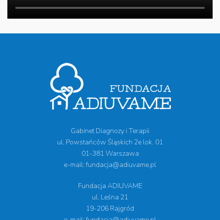
Gabinet Diagnozy i Terapii
ul. Powstańców Śląskich 2e lok. 01
01-381 Warszawa
e-mail: fundacja@adiuvame.pl
Fundacja ADIUVAME
ul. Leśna 21
19-206 Rajgród
e-mail: fundacja@adiuvame.pl