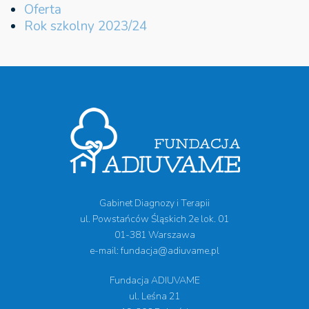
Oferta
Rok szkolny 2023/24
Gabinet Diagnozy i Terapii
ul. Powstańców Śląskich 2e lok. 01
01-381 Warszawa
e-mail: fundacja@adiuvame.pl
Fundacja ADIUVAME
ul. Leśna 21